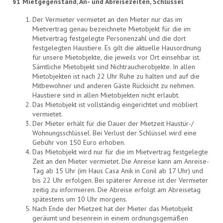
§1 Mietgegenstand, An- und Abreisezeiten, Schlüssel
Der Vermieter vermietet an den Mieter nur das im
Mietvertrag genau bezeichnete Mietobjekt für die im
Mietvertrag festgelegte Personenzahl und die dort
festgelegten Haustiere. Es gilt die aktuelle Hausordnung
für unsere Mietobjekte, die jeweils vor Ort einsehbar ist.
Sämtliche Mietobjekt sind Nichtraucherobjekte. In allen
Mietobjekten ist nach 22 Uhr Ruhe zu halten und auf die
Mitbewohner und anderen Gäste Rücksicht zu nehmen.
Haustiere sind in allen Mietobjekten nicht erlaubt.
Das Mietobjekt ist vollständig eingerichtet und möbliert
vermietet.
Der Mieter erhält für die Dauer der Mietzeit Haustür-/
Wohnungsschlüssel. Bei Verlust der Schlüssel wird eine
Gebühr von 150 Euro erhoben.
Das Mietobjekt wird nur für die im Mietvertrag festgelegte
Zeit an den Mieter vermietet. Die Anreise kann am Anreise-
Tag ab 15 Uhr (im Haus Casa Anik in Conil ab 17 Uhr) und
bis 22 Uhr erfolgen. Bei späterer Anreise ist der Vermieter
zeitig zu informieren. Die Abreise erfolgt am Abreisetag
spätestens um 10 Uhr morgens.
Nach Ende der Mietzeit hat der Mieter das Mietobjekt
geräumt und besenrein in einem ordnungsgemäßen