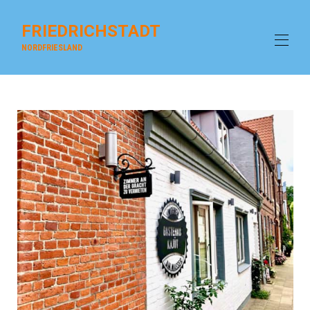
FRIEDRICHSTADT
NORDFRIESLAND
Home
Overview
house beach SPO
Gallery
galley
Contact