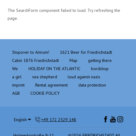
The SearchForm component failed to load. Try refreshing the
page.
Stopover to Amrum!
1621 Beer for Friedrichstadt
Cabin 1876 Friedrichstadt
Map
getting there
We
HOLIDAY ON THE ATLANTIC
bordshop
a girl
sea shepherd
loud against nazis
imprint
Rental agreement
data protection
AGB
COOKIE POLICY
English
+49 172 2529 148
Holmertorstraße 9-11,
©
2026
FRIEDRICHSTADT
All