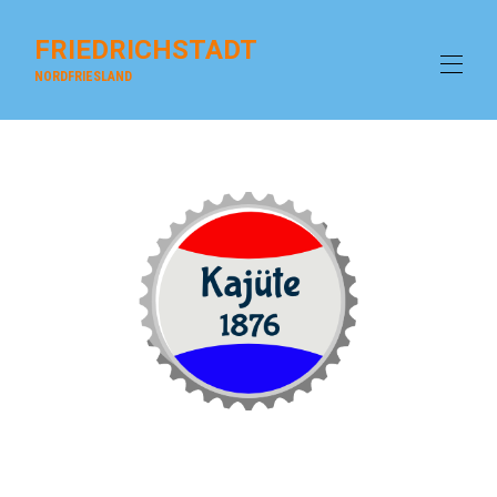
FRIEDRICHSTADT
NORDFRIESLAND
Home
Overview
house beach SPO
Gallery
galley
Contact