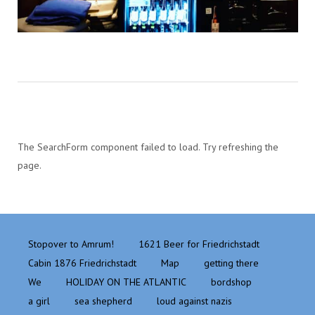
The SearchForm component failed to load. Try refreshing the
page.
Stopover to Amrum!
1621 Beer for Friedrichstadt
Cabin 1876 Friedrichstadt
Map
getting there
We
HOLIDAY ON THE ATLANTIC
bordshop
a girl
sea shepherd
loud against nazis