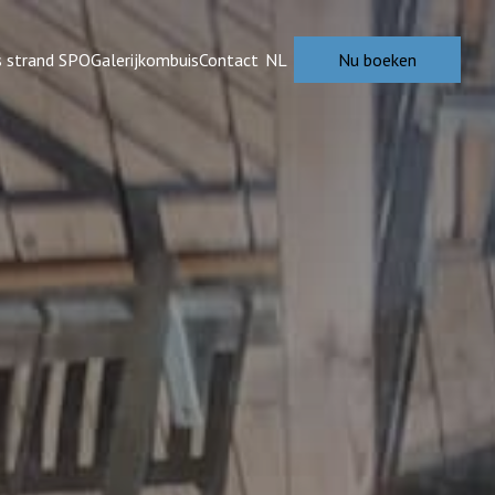
s strand SPO
Galerij
kombuis
Contact
NL
Nu boeken